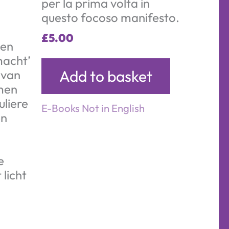
per la prima volta in
questo focoso manifesto.
£
5.00
 en
macht’
Add to basket
 van
men
uliere
E-Books Not in English
en
e
licht