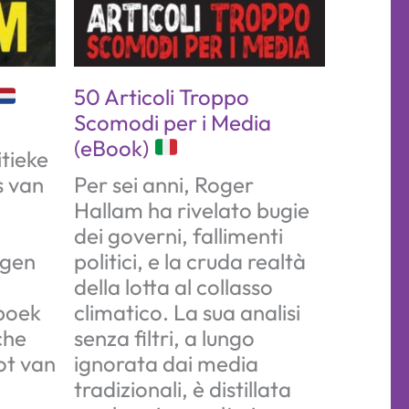
50 Articoli Troppo
Scomodi per i Media
(eBook)
tieke
s van
Per sei anni, Roger
Hallam ha rivelato bugie
dei governi, fallimenti
igen
politici, e la cruda realtà
della lotta al collasso
 boek
climatico. La sua analisi
che
senza filtri, a lungo
ot van
ignorata dai media
tradizionali, è distillata