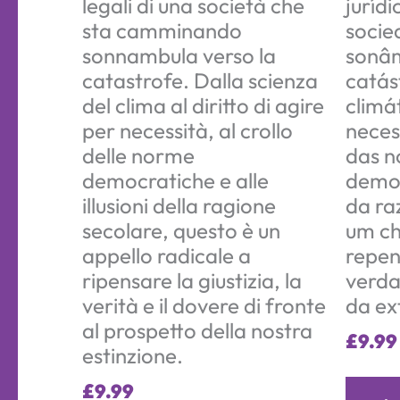
legali di una società che
juríd
sta camminando
socie
sonnambula verso la
sonâ
catastrofe. Dalla scienza
catás
del clima al diritto di agire
climát
per necessità, al crollo
neces
delle norme
das 
democratiche e alle
democ
illusioni della ragione
da ra
secolare, questo è un
um ch
appello radicale a
repen
ripensare la giustizia, la
verda
verità e il dovere di fronte
da ex
al prospetto della nostra
£
9.99
estinzione.
£
9.99