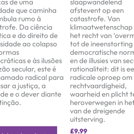
icas de uma
slaapwandelend
dade que caminha
afstevent op een
mbula rumo à
catastrofe. Van
trofe. Da ciência
klimaatwetenschap
ica e do direito de
het recht van ‘over
sidade ao colapso
tot de ineenstorting
normas
democratische nor
ráticas e às ilusões
en de illusies van sec
zão secular, este é
rationaliteit: dit is e
amado radical para
radicale oproep om
sar a justiça, a
rechtvaardigheid,
de e o dever diante
waarheid en plicht t
tinção.
heroverwegen in het 
van de dreigende
uitsterving.
£
9.99