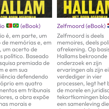
dio
(eBook)
Zelfmoord (eBook)
dio é, em parte, um
Zelfmoord is deels
o de memórias e, em
memoires, deels poli
, um acerto de
afrekening. Op basi
s político. Baseado
Hallams bekroonde
squisa premiada de
onderzoek en zijn
m e em sua
ervaringen als zijn e
iência defendendo
verdediger in vier
próprio em quatro
processen, legt het
mentos em tribunais
de morele en juridis
iores, a obra expõe
tekortkomingen blo
lhas morais e
een samenleving die