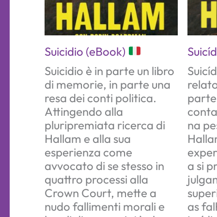
Suicidio (eBook)
Suicí
Suicidio è in parte un libro
Suicí
di memorie, in parte una
relat
resa dei conti politica.
parte
Attingendo alla
conta
pluripremiata ricerca di
na pe
Hallam e alla sua
Halla
esperienza come
exper
avvocato di se stesso in
a si 
quattro processi alla
julga
Crown Court, mette a
super
nudo fallimenti morali e
as fa