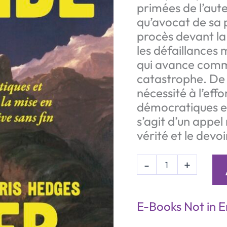
primées de l’aut
qu’avocat de sa 
procès devant la
les défaillances 
qui avance comm
catastrophe. De l
nécessité à l’ef
démocratiques et a
s’agit d’un appel 
vérité et le devoi
Suicide
-
+
(eBook)
quantity
E-Books Not in E