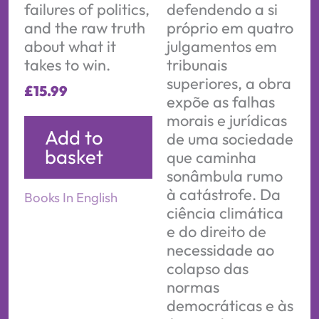
failures of politics,
defendendo a si
and the raw truth
próprio em quatro
about what it
julgamentos em
takes to win.
tribunais
superiores, a obra
£
15.99
expõe as falhas
morais e jurídicas
Add to
de uma sociedade
basket
que caminha
sonâmbula rumo
à catástrofe. Da
Books In English
ciência climática
e do direito de
necessidade ao
colapso das
normas
democráticas e às