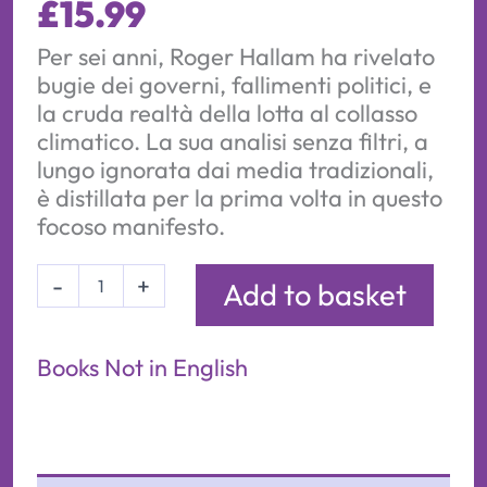
£
15.99
Per sei anni, Roger Hallam ha rivelato
bugie dei governi, fallimenti politici, e
la cruda realtà della lotta al collasso
climatico. La sua analisi senza filtri, a
lungo ignorata dai media tradizionali,
è distillata per la prima volta in questo
focoso manifesto.
50
-
+
Add to basket
Articoli
Troppo
Scomodi
per
Books Not in English
i
Media
(Tascabile)
quantity