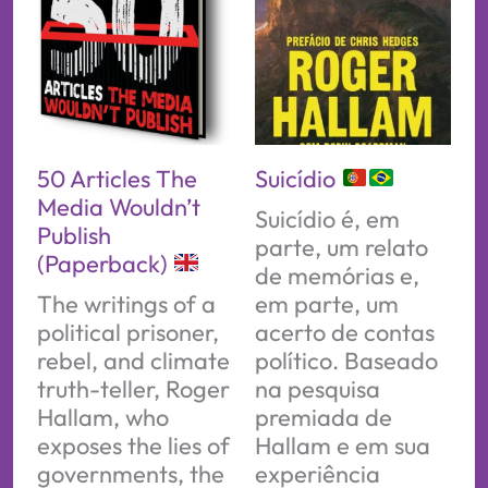
50 Articles The
Suicídio
Media Wouldn’t
Suicídio é, em
Publish
parte, um relato
(Paperback)
de memórias e,
The writings of a
em parte, um
political prisoner,
acerto de contas
rebel, and climate
político. Baseado
truth-teller, Roger
na pesquisa
Hallam, who
premiada de
exposes the lies of
Hallam e em sua
governments, the
experiência