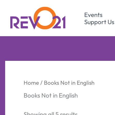
Skip
to
Events
content
Support Us
Home
/ Books Not in English
Books Not in English
Sorted
Showing all 5 results