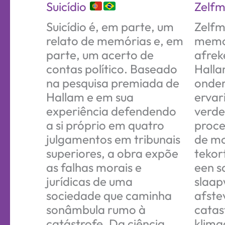
Suicídio
Zelf
Suicídio é, em parte, um
Zelfm
relato de memórias e, em
memoi
parte, um acerto de
afrek
contas político. Baseado
Halla
na pesquisa premiada de
onder
Hallam e em sua
ervari
experiência defendendo
verde
a si próprio em quatro
proce
julgamentos em tribunais
de mo
superiores, a obra expõe
tekor
as falhas morais e
een s
jurídicas de uma
slaa
sociedade que caminha
afste
sonâmbula rumo à
catas
catástrofe. Da ciência
klima