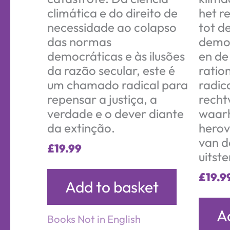
climática e do direito de
het r
necessidade ao colapso
tot d
das normas
demo
democráticas e às ilusões
en de 
da razão secular, este é
ration
um chamado radical para
radic
repensar a justiça, a
recht
verdade e o dever diante
waarh
da extinção.
herov
van d
£
19.99
uitste
£
19.9
Add to basket
A
Books Not in English