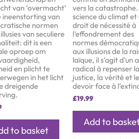
echt van ‘overmacht’
vers la catastrophe.
e ineenstorting van
science du climat et
cratische normen
droit de nécessité à
illusies van seculiere
l’effondrement des
aliteit: dit is een
normes démocratiqu
ale oproep om
aux illusions de la ra
vaardigheid,
laïque, il s’agit d’un 
eid en plicht te
radical à repenser l
erwegen in het licht
justice, la vérité et l
e dreigende
devoir face à l’extin
rving.
£
19.99
9
Add to baske
dd to basket