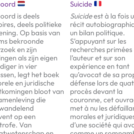
moord
Suicide
oord is deels
Suicide
est à la fois 
res, deels politieke
récit autobiographi
ening. Op basis van
un bilan politique.
ms bekroonde
S’appuyant sur les
zoek en zijn
recherches primées
ngen als zijn eigen
l’auteur et sur son
diger in vier
expérience en tant
ssen, legt het boek
qu’avocat de sa pro
rele en juridische
défense lors de qua
tkomingen bloot van
procès devant la
amenleving die
couronne, cet ouvr
pwandelend
met à nu les défaill
vent op een
morales et juridique
trofe. Van
d’une société qui a
atwetenschap en
comme un somnamb