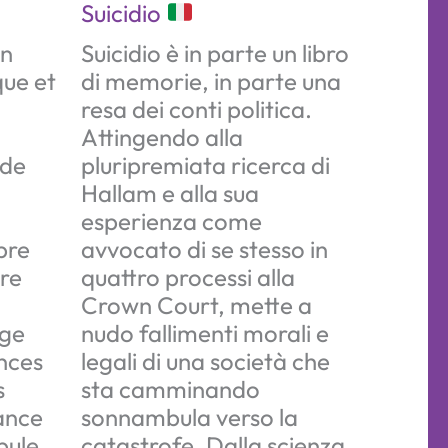
Suicidio
un
Suicidio è in parte un libro
que et
di memorie, in parte una
resa dei conti politica.
Attingendo alla
 de
pluripremiata ricerca di
Hallam e alla sua
esperienza come
pre
avvocato di se stesso in
tre
quattro processi alla
Crown Court, mette a
age
nudo fallimenti morali e
ances
legali di una società che
s
sta camminando
vance
sonnambula verso la
ule
catastrofe. Dalla scienza