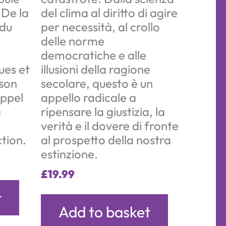
 De la
del clima al diritto di agire
 du
per necessità, al crollo
delle norme
democratiche e alle
es et
illusioni della ragione
ison
secolare, questo è un
appel
appello radicale a
a
ripensare la giustizia, la
e
verità e il dovere di fronte
ction.
al prospetto della nostra
estinzione.
£
19.99
t
Add to basket