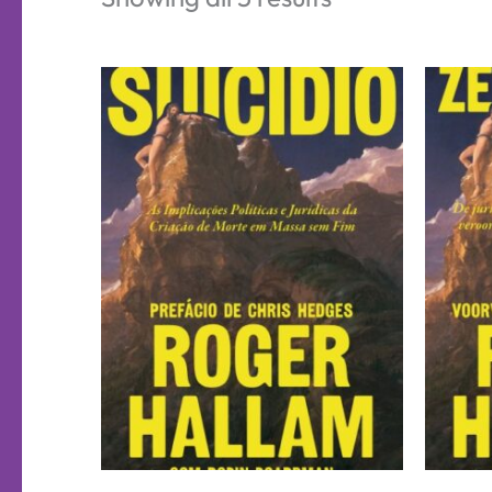
by
latest