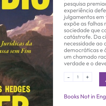
pesquisa premia
experiência defe
julgamentos em t
expõe as falhas 
sociedade que 
catástrofe. Da ci
necessidade ao 
democráticas e às
um chamado radic
verdade e o deve
Suicídio
-
+
quantity
Books Not in Eng