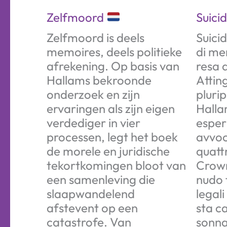
Zelfmoord
Suici
Zelfmoord is deels
Suicid
memoires, deels politieke
di me
afrekening. Op basis van
resa d
Hallams bekroonde
Attin
onderzoek en zijn
pluri
ervaringen als zijn eigen
Halla
verdediger in vier
esper
processen, legt het boek
avvoc
de morele en juridische
quatt
tekortkomingen bloot van
Crown
een samenleving die
nudo 
slaapwandelend
legali
afstevent op een
sta 
catastrofe. Van
sonna