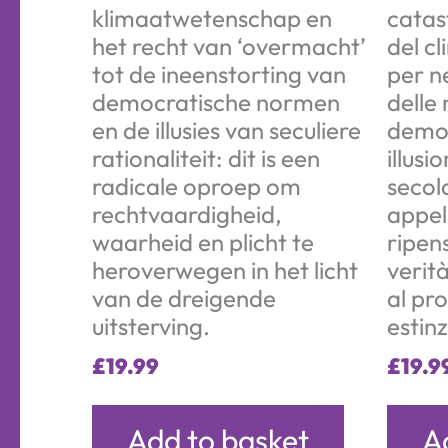
klimaatwetenschap en
catas
het recht van ‘overmacht’
del cl
tot de ineenstorting van
per ne
democratische normen
delle
en de illusies van seculiere
democ
rationaliteit: dit is een
illusi
radicale oproep om
secol
rechtvaardigheid,
appel
waarheid en plicht te
ripens
heroverwegen in het licht
verità
van de dreigende
al pr
uitsterving.
estin
£
19.99
£
19.9
Add to basket
A