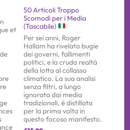
50 Articoli Troppo
Scomodi per i Media
un
(Tascabile)
que et
Per sei anni, Roger
Hallam ha rivelato bugie
 de
dei governi, fallimenti
politici, e la cruda realtà
della lotta al collasso
pre
climatico. La sua analisi
tre
senza filtri, a lungo
ignorata dai media
age
tradizionali, è distillata
ances
per la prima volta in
s
questo focoso manifesto.
vance