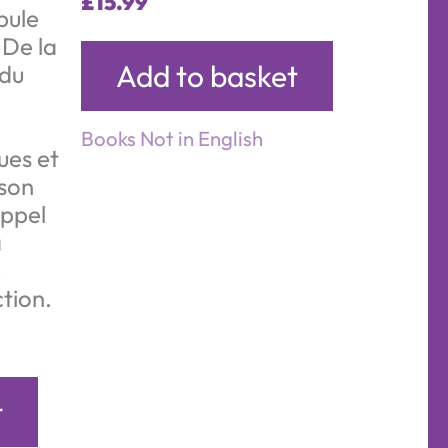
£
15.99
ule
 De la
Add to basket
 du
Books Not in English
es et
ison
appel
a
e
ction.
t