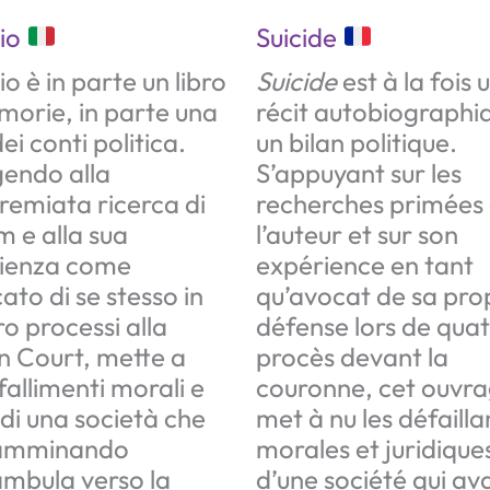
dio
Suicide
io è in parte un libro
Suicide
est à la fois 
morie, in parte una
récit autobiographi
ei conti politica.
un bilan politique.
gendo alla
S’appuyant sur les
premiata ricerca di
recherches primées
m e alla sua
l’auteur et sur son
ienza come
expérience en tant
ato di se stesso in
qu’avocat de sa pro
ro processi alla
défense lors de qua
 Court, mette a
procès devant la
fallimenti morali e
couronne, cet ouvr
 di una società che
met à nu les défaill
camminando
morales et juridique
mbula verso la
d’une société qui a