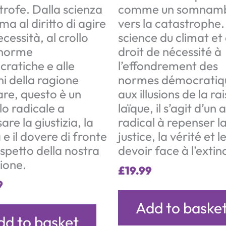
trofe. Dalla scienza
comme un somnamb
ima al diritto di agire
vers la catastrophe.
cessità, al crollo
science du climat et
 norme
droit de nécessité à
ratiche e alle
l’effondrement des
oni della ragione
normes démocratiqu
are, questo è un
aux illusions de la ra
lo radicale a
laïque, il s’agit d’un 
are la giustizia, la
radical à repenser l
 e il dovere di fronte
justice, la vérité et l
ospetto della nostra
devoir face à l’extin
zione.
£
19.99
9
Add to baske
dd to basket