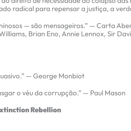
e do direito de necessidade ao colapso das
do radical para repensar a justiça, a verd
iminosos — são mensageiros.” — Carta Aber
Williams, Brian Eno, Annie Lennox, Sir Davi
rsuasivo.” — George Monbiot
asgar o véu da corrupção.” — Paul Mason
tinction Rebellion